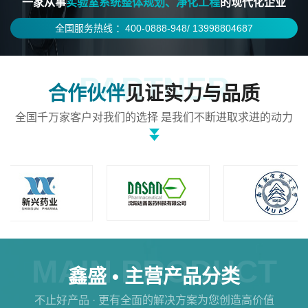
一家从事
实验室系统整体规划、净化工程
的现代化企业
全国服务热线 ：400-0888-948/ 13998804687
PARTNER
合作伙伴
见证实力与品质
全国千万家客户对我们的选择 是我们不断进取求进的动力
MAIN PRODUCT
鑫盛 •
主营产品分类
不止好产品 · 更有全面的解决方案为您创造高价值