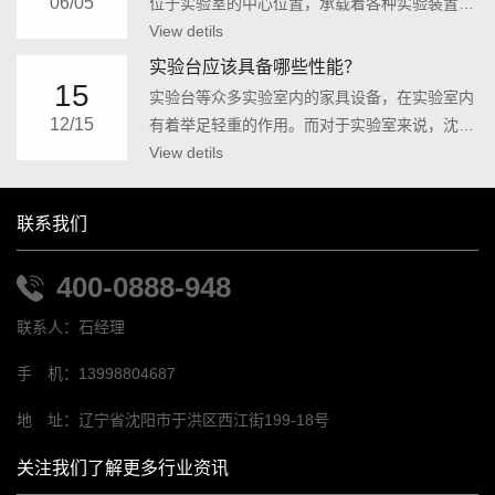
06/05
位于实验室的中心位置，承载着各种实验装置、
仪器，以及承担实验教学和研究工作的重要功
View detils
能。在实验台的设计中，选用适当的材料是非常
实验台应该具备哪些性能？
重要的。因为不同的材料在使用...
15
实验台等众多实验室内的家具设备，在实验室内
12/15
有着举足轻重的作用。而对于实验室来说，沈阳
实验台要有一系列比较优良特性。灵活性：每一
View detils
个实验室都能有足够的空间来放置仪器和设备。
单独板块还可以独立的控制它...
联系我们
400-0888-948
联系人：石经理
手 机：13998804687
地 址：辽宁省沈阳市于洪区西江街199-18号
关注我们了解更多行业资讯