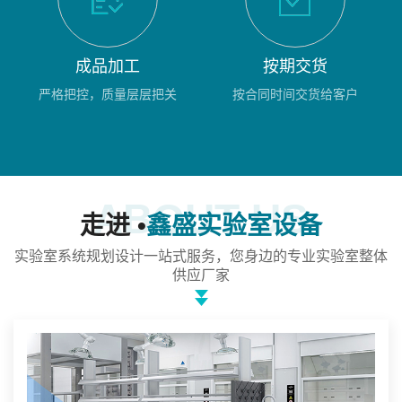
成品加工
按期交货
严格把控，质量层层把关
按合同时间交货给客户
ABOUT US
走进 •
鑫盛实验室设备
实验室系统规划设计一站式服务，您身边的专业实验室整体
供应厂家