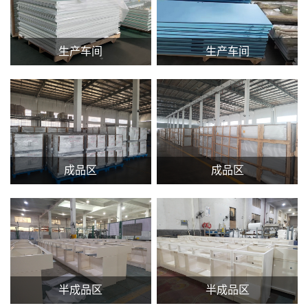
生产车间
生产车间
成品区
成品区
半成品区
半成品区