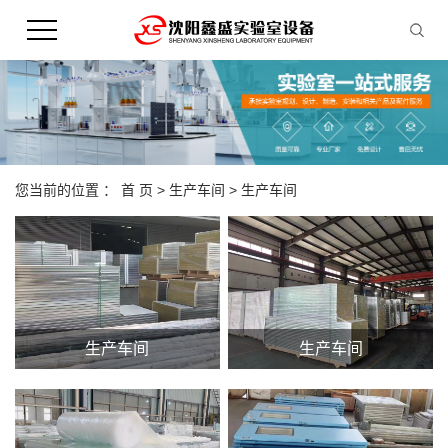
您当前的位置 ：
首 页
>
生产车间
>
生产车间
生产车间
生产车间