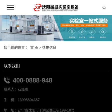
您当前的位置 ：
首 页
>
热推信息
联系我们
400-0888-948
联系人：石经理
手 机：13998804687
地 址：辽宁省沈阳市于洪区西江街199-18号