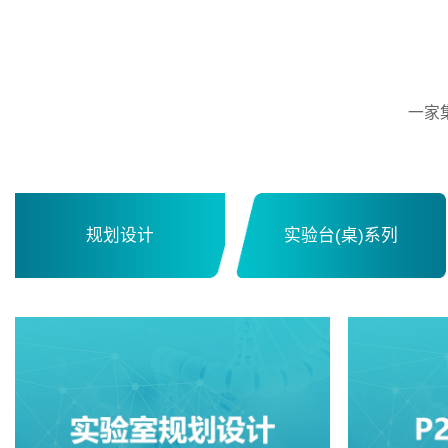
一家
规划设计
实验台(桌)系列