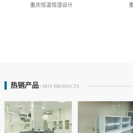
重庆恒温恒湿设计
热销产品
/ HOT PRODUCTS