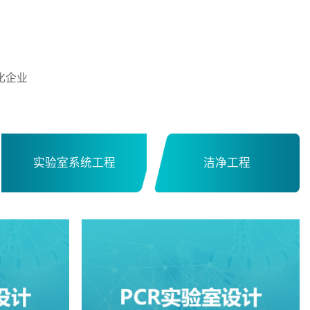
化企业
实验室系统工程
洁净工程