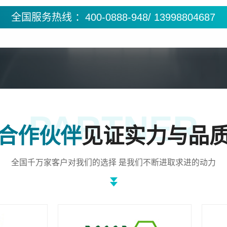
全国服务热线 ：400-0888-948/ 13998804687
PARTNER
合作伙伴
见证实力与品
全国千万家客户对我们的选择 是我们不断进取求进的动力