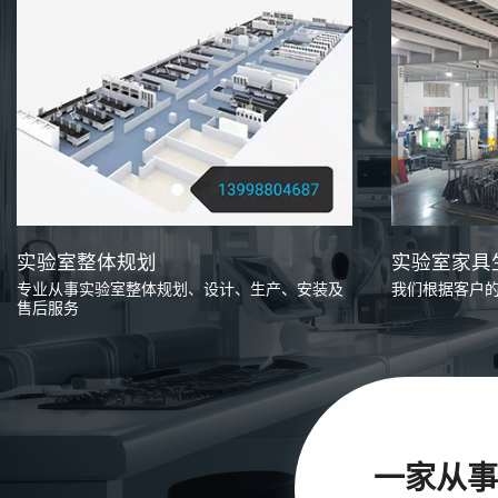
实验室整体规划
实验室家具
专业从事实验室整体规划、设计、生产、安装及
我们根据客户
售后服务
一家从事