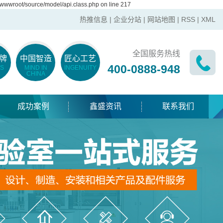
wwwroot/source/model/api.class.php on line 217
热推信息
|
企业分站
|
网站地图
|
RSS
|
XML
全国服务热线
牌
中国智造
匠心工艺
400-0888-948
S
MIND IN
INGENUITY
CHINA
成功案例
鑫盛资讯
联系我们