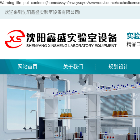
Warning: file_put_contents(/home/xssys9xwsyscyxs/wwwroot/source/cache/license_
欢迎来到沈阳鑫盛实验室设备有限公司!
实验
精品
网站首页
关于我们
规划设计