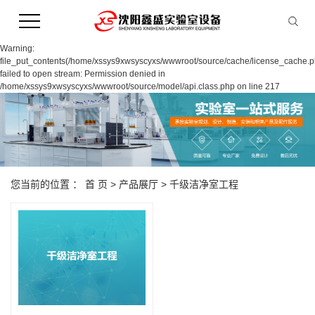
Warning:
file_put_contents(/home/xssys9xwsyscyxs/wwwroot/source/cache/license_cache.p
failed to open stream: Permission denied in
/home/xssys9xwsyscyxs/wwwroot/source/model/api.class.php on line 217
您当前的位置 ：
首 页
>
产品展厅
>
千级洁净室工程