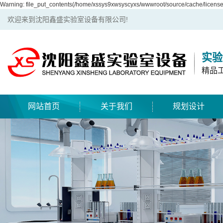
Warning: file_put_contents(/home/xssys9xwsyscyxs/wwwroot/source/cache/license_
欢迎来到沈阳鑫盛实验室设备有限公司!
实验
精品
网站首页
关于我们
规划设计