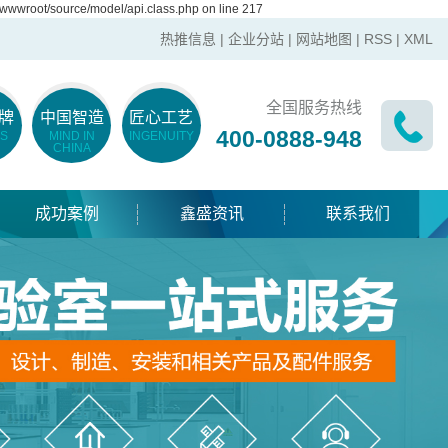
wwwroot/source/model/api.class.php on line 217
热推信息
|
企业分站
|
网站地图
|
RSS
|
XML
全国服务热线
牌
中国智造
匠心工艺
400-0888-948
S
MIND IN
INGENUITY
CHINA
成功案例
鑫盛资讯
联系我们