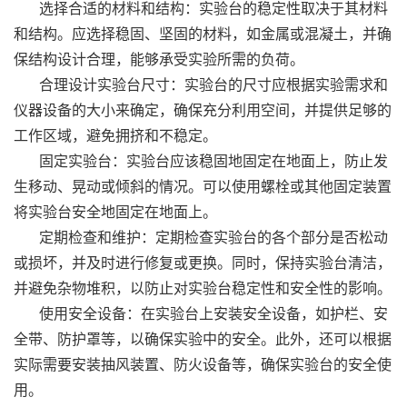
选择合适的材料和结构：实验台的稳定性取决于其材料
和结构。应选择稳固、坚固的材料，如金属或混凝土，并确
保结构设计合理，能够承受实验所需的负荷。
合理设计实验台尺寸：实验台的尺寸应根据实验需求和
仪器设备的大小来确定，确保充分利用空间，并提供足够的
工作区域，避免拥挤和不稳定。
固定实验台：实验台应该稳固地固定在地面上，防止发
生移动、晃动或倾斜的情况。可以使用螺栓或其他固定装置
将实验台安全地固定在地面上。
定期检查和维护：定期检查实验台的各个部分是否松动
或损坏，并及时进行修复或更换。同时，保持实验台清洁，
并避免杂物堆积，以防止对实验台稳定性和安全性的影响。
使用安全设备：在实验台上安装安全设备，如护栏、安
全带、防护罩等，以确保实验中的安全。此外，还可以根据
实际需要安装抽风装置、防火设备等，确保实验台的安全使
用。