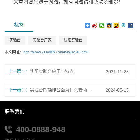
文章内容来源于网络，如有问题请和我联系删除！
标签
实验台
实验台厂家
沈阳实验台
本文网址：
http://www.xssyssb.com/news/546.html
上一篇：
沈阳实验台应用与特点
2021-11-23
下一篇：
实验台的操作台面为什么要倾斜？
2024-05-15
联系我们
400-0888-948