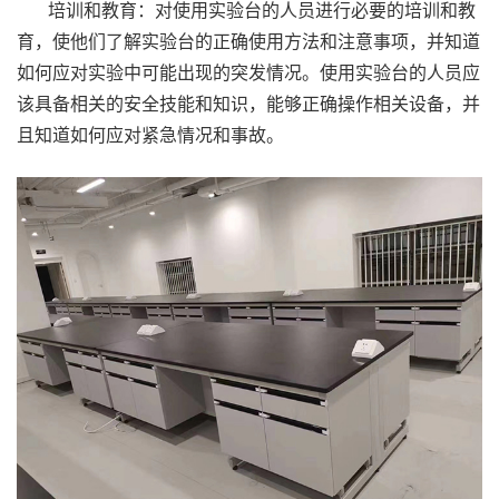
培训和教育：对使用实验台的人员进行必要的培训和教
育，使他们了解实验台的正确使用方法和注意事项，并知道
如何应对实验中可能出现的突发情况。使用实验台的人员应
该具备相关的安全技能和知识，能够正确操作相关设备，并
且知道如何应对紧急情况和事故。