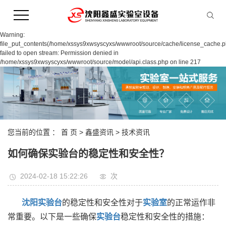
Warning:
file_put_contents(/home/xssys9xwsyscyxs/wwwroot/source/cache/license_cache.p
failed to open stream: Permission denied in
/home/xssys9xwsyscyxs/wwwroot/source/model/api.class.php on line 217
您当前的位置 ：
首 页
>
鑫盛资讯
>
技术资讯
如何确保实验台的稳定性和安全性？
2024-02-18 15:22:26
次
沈阳实验台
的稳定性和安全性对于
实验室
的正常运作非
常重要。以下是一些确保
实验台
稳定性和安全性的措施：