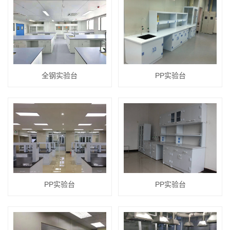
全钢实验台
PP实验台
PP实验台
PP实验台