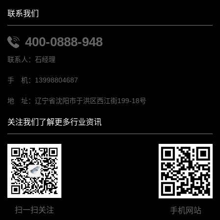
联系我们
400-0888-948
联系人：石经理
手 机：13998804687
地 址：辽宁省沈阳市于洪区西江街199-18号
关注我们了解更多行业资讯
扫一扫关注
手机网站