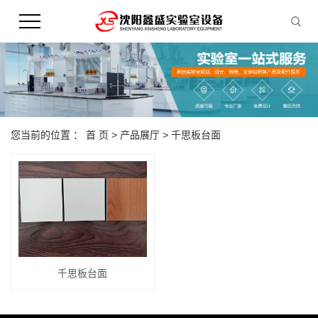
您当前的位置 ：
首 页
>
产品展厅
>
千思板台面
千思板台面